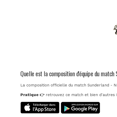
Quelle est la composition d'équipe du match
La composition officielle du match Sunderland - N
Pratique 👉
retrouvez ce match et bien d'autres E