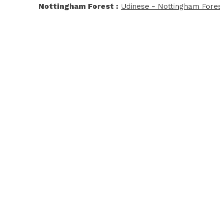
Nottingham Forest :
Udinese - Nottingham Fores