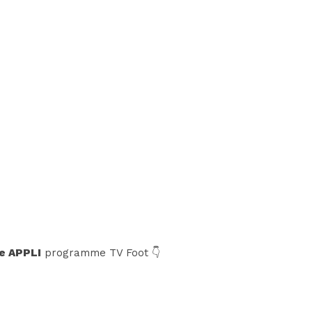
e APPLI
programme TV Foot 👇