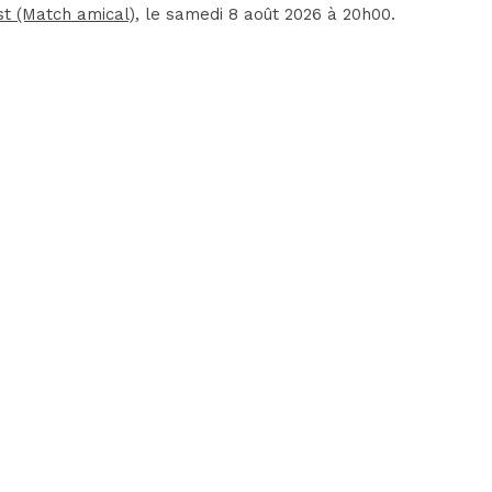
t (Match amical)
, le samedi 8 août 2026 à 20h00.