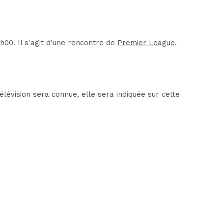
00. Il s'agit d'une rencontre de
Premier League
.
évision sera connue, elle sera indiquée sur cette