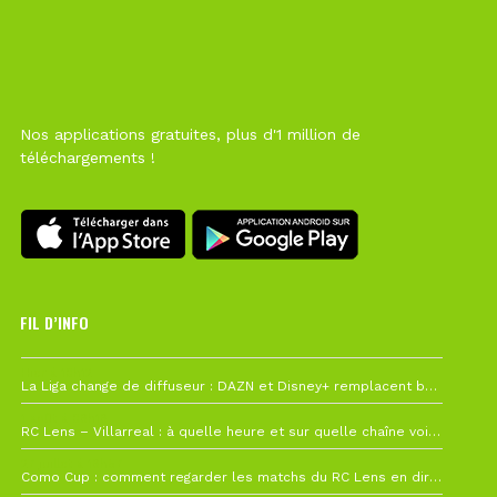
Nos applications gratuites, plus d'1 million de
téléchargements !
FIL D’INFO
Hier à 10h12
La Liga change de diffuseur : DAZN et Disney+ remplacent beIN Sports !
1 août à 09h19
RC Lens – Villarreal : à quelle heure et sur quelle chaîne voir la finale de la Como Cup ?
27 juillet à 19h57
Como Cup : comment regarder les matchs du RC Lens en direct ?