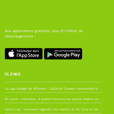
Nos applications gratuites, plus d'1 million de
téléchargements !
FIL D’INFO
6 août à 10h12
La Liga change de diffuseur : DAZN et Disney+ remplacent beIN Sports !
1 août à 09h19
RC Lens – Villarreal : à quelle heure et sur quelle chaîne voir la finale de la Como Cup ?
27 juillet à 19h57
Como Cup : comment regarder les matchs du RC Lens en direct ?