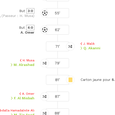
But
3:0
55'
,
(Passeur : H. Musa)
But
4:0
62'
A. Omer
J. Malik
71'
Q. Akanni
H. Musa
79'
M. Alrashed
81'
Carton jaune pour
S
A. Omer
87'
F. Al Misbah
Abdalla Hamadalnile Ali
88'
M. Tia Asad