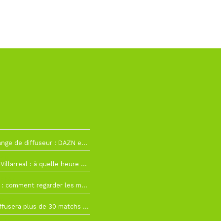
La Liga change de diffuseur : DAZN et Disney+ remplacent beIN Sports !
h19
RC Lens – Villarreal : à quelle heure et sur quelle chaîne voir la finale de la Como Cup ?
 19h57
Como Cup : comment regarder les matchs du RC Lens en direct ?
 19h16
Ligue 1+ diffusera plus de 30 matchs amicaux avant la reprise de la Ligue 1