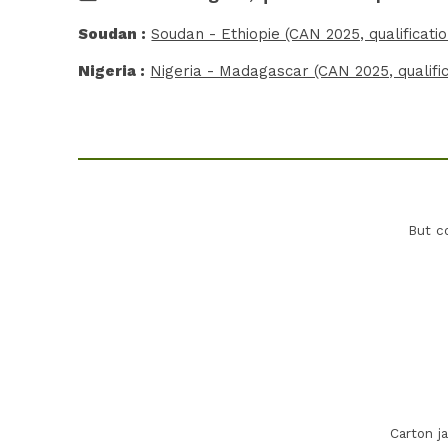
Soudan :
Soudan - Ethiopie (CAN 2025, qualificatio
Nigeria :
Nigeria - Madagascar (CAN 2025, qualific
But c
Carton j