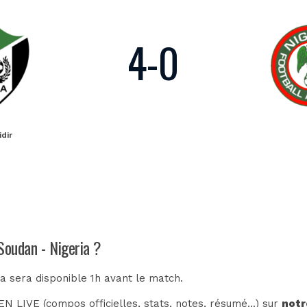
4
-
0
idir
Soudan - Nigeria ?
ia sera disponible 1h avant le match.
N LIVE (compos officielles, stats, notes, résumé...) sur
notr