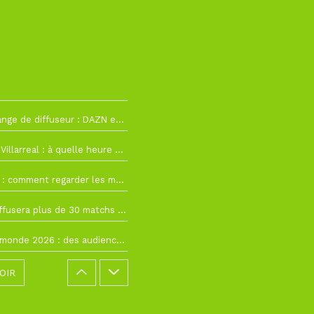
h12
La Liga change de diffuseur : DAZN et Disney+ remplacent beIN Sports !
h19
RC Lens – Villarreal : à quelle heure et sur quelle chaîne voir la finale de la Como Cup ?
 19h57
Como Cup : comment regarder les matchs du RC Lens en direct ?
 19h16
Ligue 1+ diffusera plus de 30 matchs amicaux avant la reprise de la Ligue 1
 15h22
Coupe du monde 2026 : des audiences record, mais M6 devrait perdre très gros !
OIR