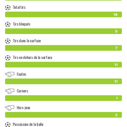
Total tirs
18
Tirs bloqués
5
Tirs dans la surface
7
Tirs en dehors de la surface
11
Fautes
11
Corners
1
Hors-jeux
2
Possession de la balle