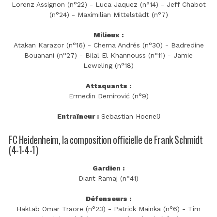
Lorenz Assignon (n°22) - Luca Jaquez (n°14) - Jeff Chabot
(n°24) - Maximilian Mittelstädt (n°7)
Milieux :
Atakan Karazor (n°16) - Chema Andrés (n°30) - Badredine
Bouanani (n°27) - Bilal El Khannouss (n°11) - Jamie
Leweling (n°18)
Attaquants :
Ermedin Demirović (n°9)
Entraîneur :
Sebastian Hoeneß
FC Heidenheim, la composition officielle de Frank Schmidt
(4-1-4-1)
Gardien :
Diant Ramaj (n°41)
Défenseurs :
Haktab Omar Traore (n°23) - Patrick Mainka (n°6) - Tim