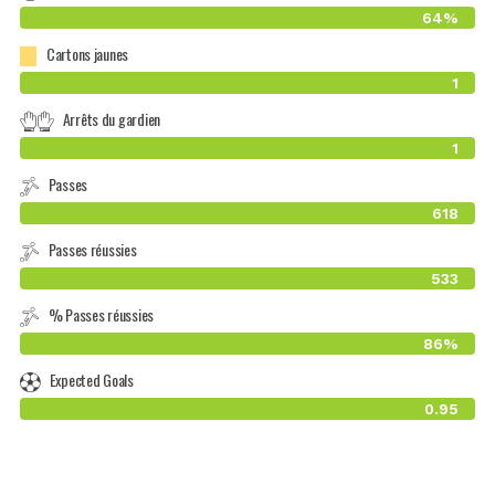
64%
Cartons jaunes
1
Arrêts du gardien
1
Passes
618
Passes réussies
533
% Passes réussies
86%
Expected Goals
0.95