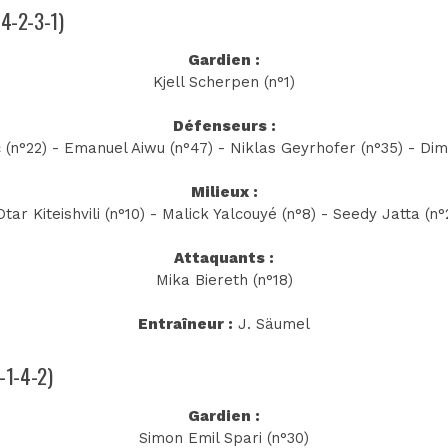
(4-2-3-1)
Gardien :
Kjell Scherpen (n°1)
Défenseurs :
 (n°22) - Emanuel Aiwu (n°47) - Niklas Geyrhofer (n°35) - Dimi
Milieux :
tar Kiteishvili (n°10) - Malick Yalcouyé (n°8) - Seedy Jatta (n°
Attaquants :
Mika Biereth (n°18)
Entraîneur :
J. Säumel
3-1-4-2)
Gardien :
Simon Emil Spari (n°30)