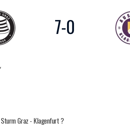
7
-
0
r
h Sturm Graz - Klagenfurt ?