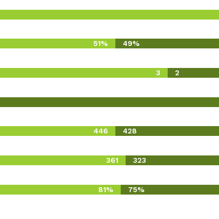
51%
49%
3
2
446
428
361
323
81%
75%