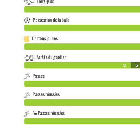
Hors-jeux
Possession de la balle
Cartons jaunes
Arrêts du gardien
2
5
Passes
Passes réussies
% Passes réussies