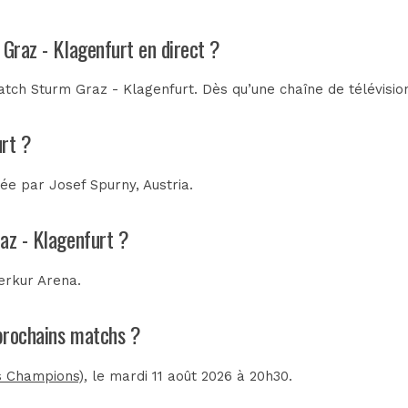
 Graz - Klagenfurt en direct ?
tch Sturm Graz - Klagenfurt. Dès qu’une chaîne de télévision
urt ?
trée par
Josef Spurny, Austria
.
az - Klagenfurt ?
erkur Arena
.
 prochains matchs ?
s Champions)
, le mardi 11 août 2026 à 20h30.