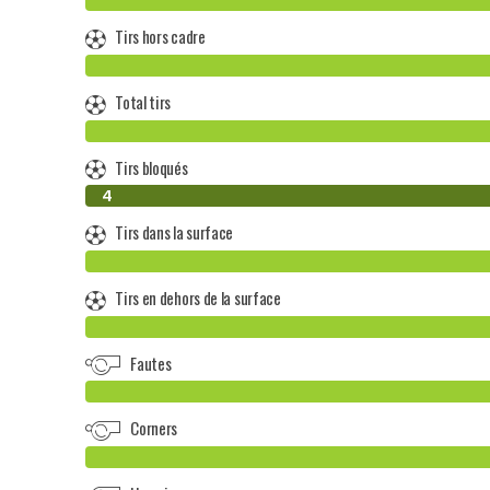
Tirs hors cadre
Total tirs
Tirs bloqués
0
4
Tirs dans la surface
Tirs en dehors de la surface
Fautes
Corners