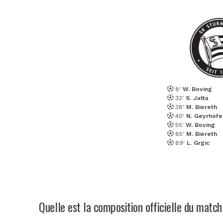
8'
W. Boving
32'
S. Jatta
38'
M. Biereth
40'
N. Geyrhofe
55'
W. Boving
65'
M. Biereth
89'
L. Grgic
Quelle est la composition officielle du matc