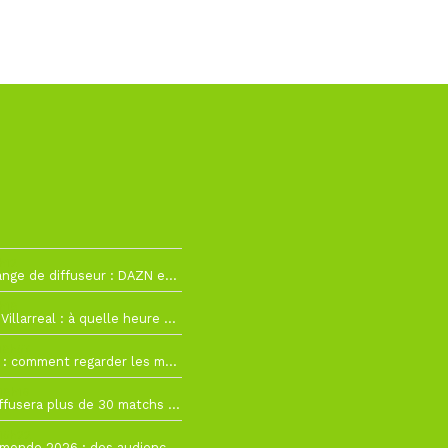
h12
La Liga change de diffuseur : DAZN et Disney+ remplacent beIN Sports !
h19
RC Lens – Villarreal : à quelle heure et sur quelle chaîne voir la finale de la Como Cup ?
 19h57
Como Cup : comment regarder les matchs du RC Lens en direct ?
 19h16
Ligue 1+ diffusera plus de 30 matchs amicaux avant la reprise de la Ligue 1
 15h22
Coupe du monde 2026 : des audiences record, mais M6 devrait perdre très gros !