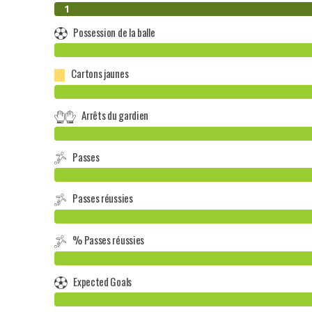
0
1
Possession de la balle
Cartons jaunes
Arrêts du gardien
Passes
Passes réussies
% Passes réussies
Expected Goals