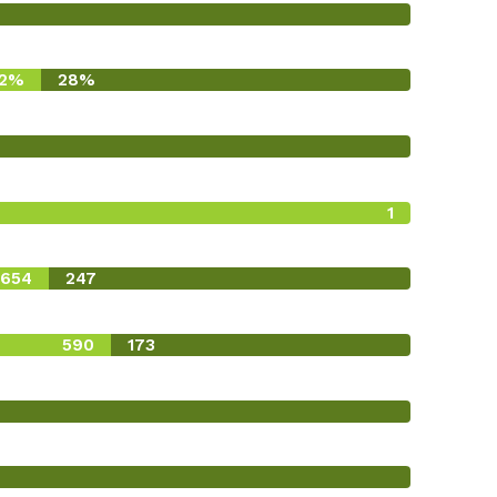
2%
28%
1
0
654
247
590
173