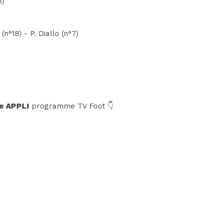
5)
n°18) - P. Diallo (n°7)
e APPLI
programme TV Foot 👇