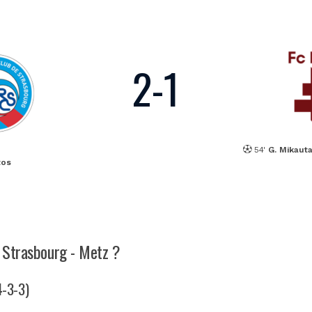
2
-
1
54'
G. Mikaut
tos
h Strasbourg - Metz ?
4-3-3)