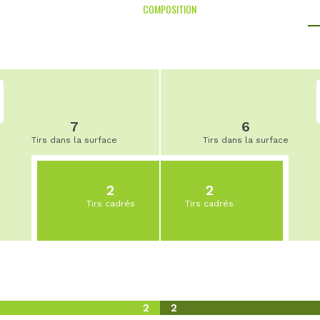
COMPOSITION
7
6
Tirs dans la surface
Tirs dans la surface
2
2
Tirs cadrés
Tirs cadrés
2
2