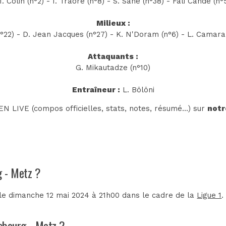
. Colin (n°2) - I. Traoré (n°8) - S. Sané (n°38) - Fali Candé (n°
Milieux :
22) - D. Jean Jacques (n°27) - K. N'Doram (n°6) - L. Camara (
Attaquants :
G. Mikautadze (n°10)
Entraîneur :
L. Bölöni
N LIVE (compos officielles, stats, notes, résumé...) sur
notr
g - Metz ?
le dimanche 12 mai 2024 à 21h00 dans le cadre de la
Ligue 1
.
asbourg - Metz ?