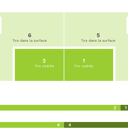
6
5
Tirs dans la surface
Tirs dans la surface
2
1
Tirs cadrés
Tirs cadrés
2
1
4
4