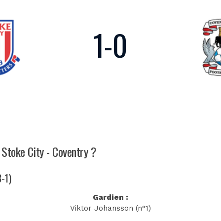
1
-
0
 Stoke City - Coventry ?
3-1)
Gardien :
Viktor Johansson (n°1)