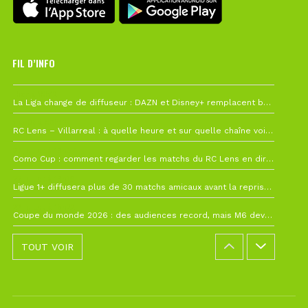
FIL D’INFO
Hier à 10h12
La Liga change de diffuseur : DAZN et Disney+ remplacent beIN Sports !
1 août à 09h19
RC Lens – Villarreal : à quelle heure et sur quelle chaîne voir la finale de la Como Cup ?
27 juillet à 19h57
Como Cup : comment regarder les matchs du RC Lens en direct ?
22 juillet à 19h16
Ligue 1+ diffusera plus de 30 matchs amicaux avant la reprise de la Ligue 1
22 juillet à 15h22
Coupe du monde 2026 : des audiences record, mais M6 devrait perdre très gros !
TOUT VOIR