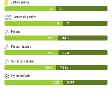
Cartons jaunes
3
3
Arrêts du gardien
4
3
Passes
376
346
Passes réussies
297
270
% Passes réussies
79%
78%
Expected Goals
1.22
0.93