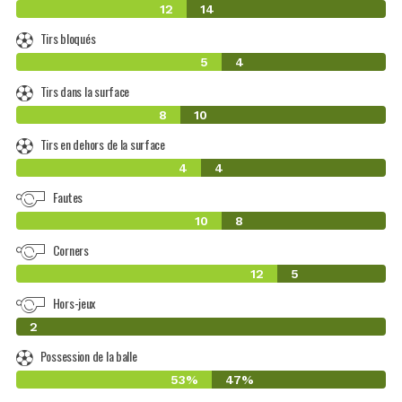
12
14
Tirs bloqués
5
4
Tirs dans la surface
8
10
Tirs en dehors de la surface
4
4
Fautes
10
8
Corners
12
5
Hors-jeux
0
2
Possession de la balle
53%
47%