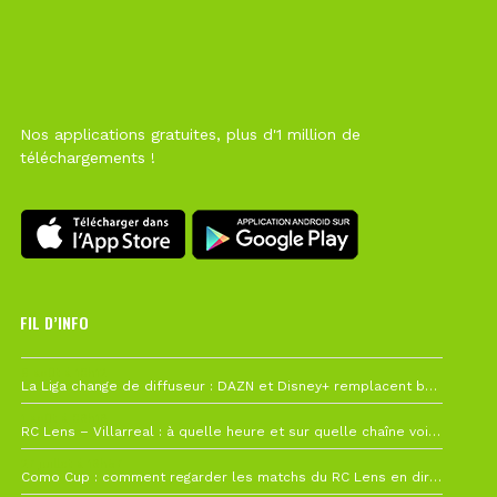
Nos applications gratuites, plus d'1 million de
téléchargements !
FIL D’INFO
6 août à 10h12
La Liga change de diffuseur : DAZN et Disney+ remplacent beIN Sports !
1 août à 09h19
RC Lens – Villarreal : à quelle heure et sur quelle chaîne voir la finale de la Como Cup ?
27 juillet à 19h57
Como Cup : comment regarder les matchs du RC Lens en direct ?