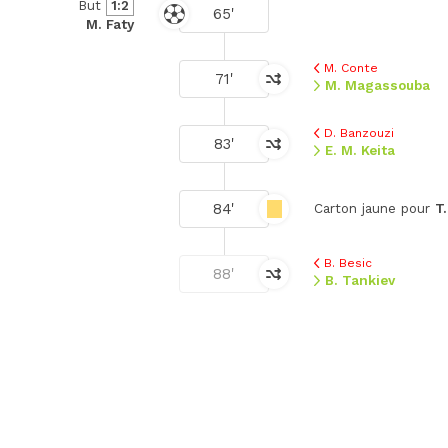
But
1:2
65'
M. Faty
M. Conte
71'
M. Magassouba
D. Banzouzi
83'
E. M. Keita
84'
Carton jaune pour
T
B. Besic
88'
B. Tankiev