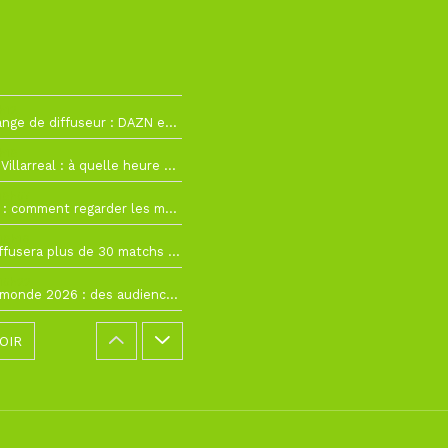
h12
La Liga change de diffuseur : DAZN et Disney+ remplacent beIN Sports !
h19
RC Lens – Villarreal : à quelle heure et sur quelle chaîne voir la finale de la Como Cup ?
 19h57
Como Cup : comment regarder les matchs du RC Lens en direct ?
 19h16
Ligue 1+ diffusera plus de 30 matchs amicaux avant la reprise de la Ligue 1
 15h22
Coupe du monde 2026 : des audiences record, mais M6 devrait perdre très gros !
OIR