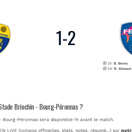
1
-
2
25'
B. Besic
59'
R. Slimani
 Stade Briochin - Bourg-Péronnas ?
 - Bourg-Péronnas sera disponible 1h avant le match.
N LIVE (compos officielles, stats, notes, résumé...) sur
notr