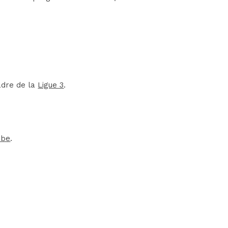
adre de la
Ligue 3
.
ube
.