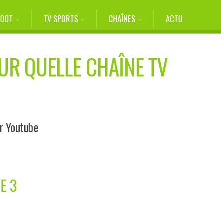
FOOT
TV SPORTS
CHAÎNES
ACTU
SUR QUELLE CHAÎNE TV
ur Youtube
E 3