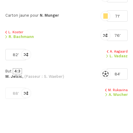
Carton jaune pour
N. Munger
71'
L. Koster
76'
R. Bachmann
A. Aagaard
82'
L. Vadasz
But
4:3
84'
M. Jelcic,
(Passeur : S. Waeber)
M. Rukavina
88'
A. Wucher