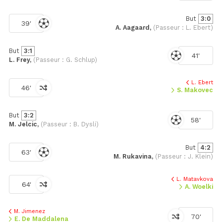
But
3:0
39'
A. Aagaard,
(Passeur : L. Ebert)
But
3:1
41'
L. Frey,
(Passeur : G. Schlup)
L. Ebert
46'
S. Makovec
But
3:2
58'
M. Jelcic,
(Passeur : B. Dysli)
But
4:2
63'
M. Rukavina,
(Passeur : J. Klein)
L. Matavkova
64'
A. Woelki
M. Jimenez
70'
E. De Maddalena