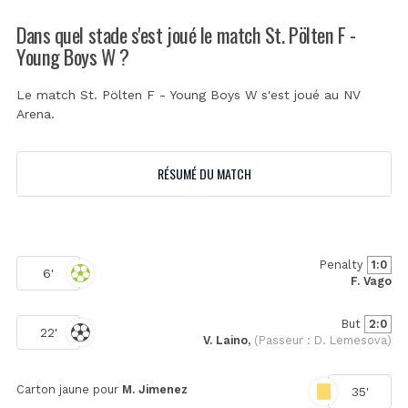
Dans quel stade s'est joué le match St. Pölten F -
Young Boys W ?
Le match St. Pölten F - Young Boys W s'est joué au
NV
Arena
.
RÉSUMÉ DU MATCH
Penalty
1:0
6'
F. Vago
But
2:0
22'
V. Laino,
(Passeur : D. Lemesova)
Carton jaune pour
M. Jimenez
35'