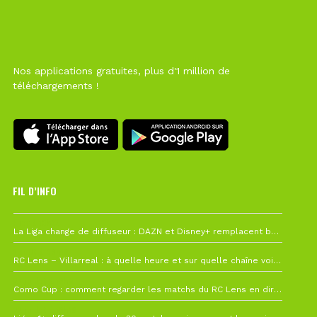
Nos applications gratuites, plus d'1 million de
téléchargements !
FIL D’INFO
Hier à 10h12
La Liga change de diffuseur : DAZN et Disney+ remplacent beIN Sports !
1 août à 09h19
RC Lens – Villarreal : à quelle heure et sur quelle chaîne voir la finale de la Como Cup ?
27 juillet à 19h57
Como Cup : comment regarder les matchs du RC Lens en direct ?
22 juillet à 19h16