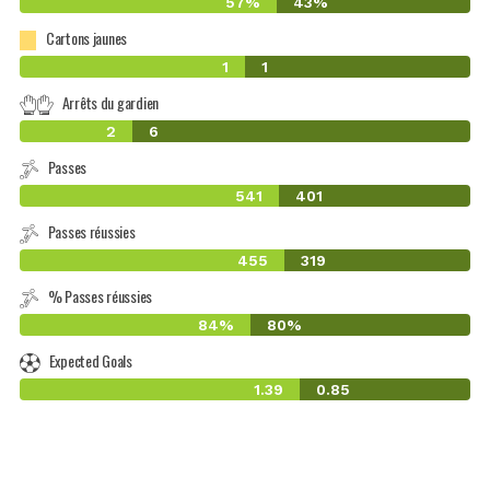
57%
43%
Cartons jaunes
1
1
Arrêts du gardien
2
6
Passes
541
401
Passes réussies
455
319
% Passes réussies
84%
80%
Expected Goals
1.39
0.85