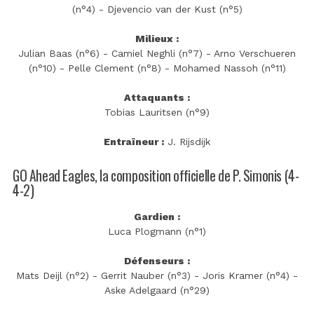
(n°4) - Djevencio van der Kust (n°5)
Milieux :
Julian Baas (n°6) - Camiel Neghli (n°7) - Arno Verschueren
(n°10) - Pelle Clement (n°8) - Mohamed Nassoh (n°11)
Attaquants :
Tobias Lauritsen (n°9)
Entraîneur :
J. Rijsdijk
GO Ahead Eagles, la composition officielle de P. Simonis (4-
4-2)
Gardien :
Luca Plogmann (n°1)
Défenseurs :
Mats Deijl (n°2) - Gerrit Nauber (n°3) - Joris Kramer (n°4) -
Aske Adelgaard (n°29)