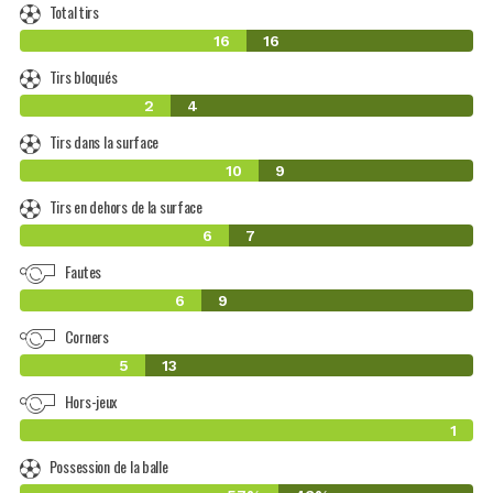
Total tirs
16
16
Tirs bloqués
2
4
Tirs dans la surface
10
9
Tirs en dehors de la surface
6
7
Fautes
6
9
Corners
5
13
Hors-jeux
1
Possession de la balle