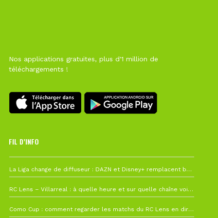
Nos applications gratuites, plus d'1 million de
téléchargements !
FIL D’INFO
Hier à 10h12
La Liga change de diffuseur : DAZN et Disney+ remplacent beIN Sports !
1 août à 09h19
RC Lens – Villarreal : à quelle heure et sur quelle chaîne voir la finale de la Como Cup ?
27 juillet à 19h57
Como Cup : comment regarder les matchs du RC Lens en direct ?