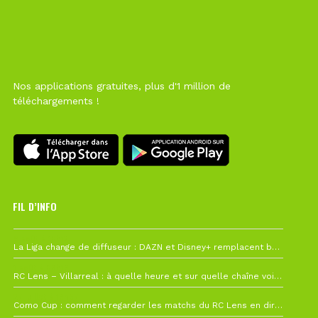
Nos applications gratuites, plus d'1 million de
téléchargements !
FIL D’INFO
6 août à 10h12
La Liga change de diffuseur : DAZN et Disney+ remplacent beIN Sports !
1 août à 09h19
RC Lens – Villarreal : à quelle heure et sur quelle chaîne voir la finale de la Como Cup ?
27 juillet à 19h57
Como Cup : comment regarder les matchs du RC Lens en direct ?