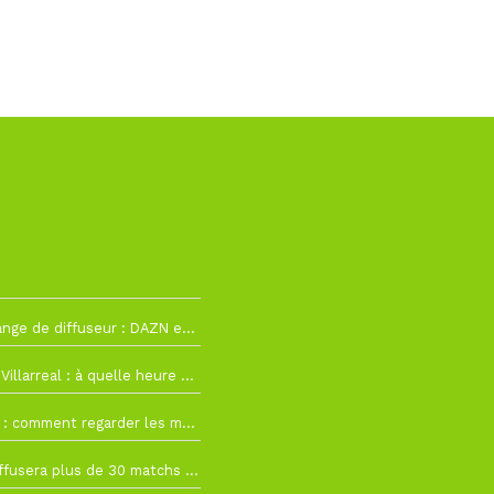
h12
La Liga change de diffuseur : DAZN et Disney+ remplacent beIN Sports !
h19
RC Lens – Villarreal : à quelle heure et sur quelle chaîne voir la finale de la Como Cup ?
 19h57
Como Cup : comment regarder les matchs du RC Lens en direct ?
 19h16
Ligue 1+ diffusera plus de 30 matchs amicaux avant la reprise de la Ligue 1