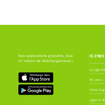
FIL D’INFO
Nos applications gratuites, plus
d'1 million de téléchargements !
6 août à 10
1 août à 09
27 juillet à
22 juillet à