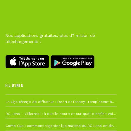
Nos applications gratuites, plus d'1 million de
téléchargements !
FIL D’INFO
6 août à 10h12
La Liga change de diffuseur : DAZN et Disney+ remplacent beIN Sports !
1 août à 09h19
RC Lens – Villarreal : à quelle heure et sur quelle chaîne voir la finale de la Como Cup ?
27 juillet à 19h57
Como Cup : comment regarder les matchs du RC Lens en direct ?