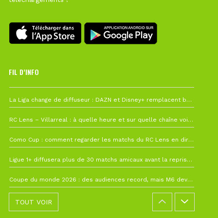
FIL D’INFO
6 août à 10h12
La Liga change de diffuseur : DAZN et Disney+ remplacent beIN Sports !
1 août à 09h19
RC Lens – Villarreal : à quelle heure et sur quelle chaîne voir la finale de la Como Cup ?
27 juillet à 19h57
Como Cup : comment regarder les matchs du RC Lens en direct ?
22 juillet à 19h16
Ligue 1+ diffusera plus de 30 matchs amicaux avant la reprise de la Ligue 1
22 juillet à 15h22
Coupe du monde 2026 : des audiences record, mais M6 devrait perdre très gros !
TOUT VOIR