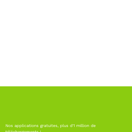
Nos applications gratuites, plus d'1 million de
téléchargements !