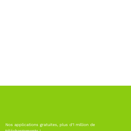
Nos applications gratuites, plus d'1 million de
téléchargements !