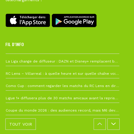
FIL D’INFO
Hier à 10h12
La Liga change de diffuseur : DAZN et Disney+ remplacent beIN Sports !
1 août à 09h19
RC Lens – Villarreal : à quelle heure et sur quelle chaîne voir la finale de la Como Cup ?
27 juillet à 19h57
Como Cup : comment regarder les matchs du RC Lens en direct ?
22 juillet à 19h16
Ligue 1+ diffusera plus de 30 matchs amicaux avant la reprise de la Ligue 1
22 juillet à 15h22
Coupe du monde 2026 : des audiences record, mais M6 devrait perdre très gros !
TOUT VOIR