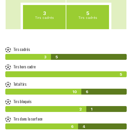
3
5
Tirs cadrés
Tirs cadrés
Tirs cadrés
3
5
Tirs hors cadre
5
Total tirs
10
6
Tirs bloqués
2
1
Tirs dans la surface
6
4