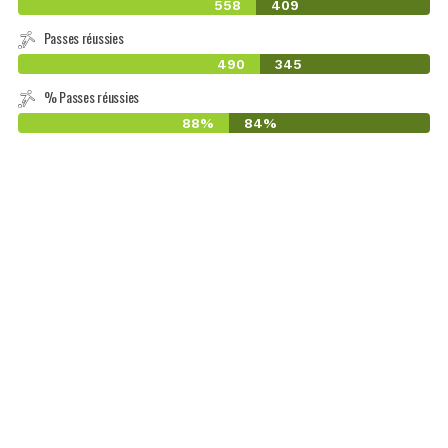
558
409
Passes réussies
490
345
% Passes réussies
88%
84%