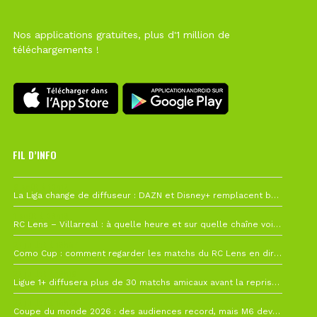
Nos applications gratuites, plus d'1 million de
téléchargements !
FIL D’INFO
6 août à 10h12
La Liga change de diffuseur : DAZN et Disney+ remplacent beIN Sports !
1 août à 09h19
RC Lens – Villarreal : à quelle heure et sur quelle chaîne voir la finale de la Como Cup ?
27 juillet à 19h57
Como Cup : comment regarder les matchs du RC Lens en direct ?
22 juillet à 19h16
Ligue 1+ diffusera plus de 30 matchs amicaux avant la reprise de la Ligue 1
22 juillet à 15h22
Coupe du monde 2026 : des audiences record, mais M6 devrait perdre très gros !