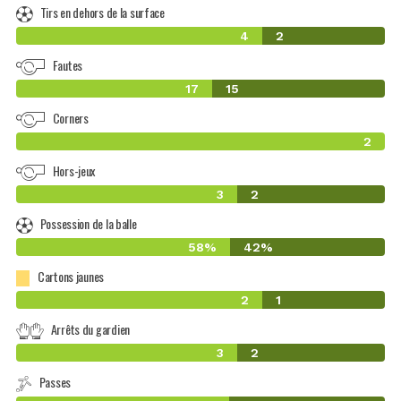
Tirs en dehors de la surface
4
2
Fautes
17
15
Corners
2
Hors-jeux
3
2
Possession de la balle
58%
42%
Cartons jaunes
2
1
Arrêts du gardien
3
2
Passes