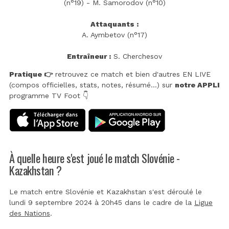
(n°19) - M. Samorodov (n°10)
Attaquants :
A. Aymbetov (n°17)
Entraîneur :
S. Cherchesov
Pratique 👉
retrouvez ce match et bien d'autres EN LIVE
(compos officielles, stats, notes, résumé...) sur
notre APPLI
programme TV Foot 👇
À quelle heure s'est joué le match Slovénie -
Kazakhstan ?
Le match entre Slovénie et Kazakhstan s'est déroulé le
lundi 9 septembre 2024 à 20h45 dans le cadre de la
Ligue
des Nations
.