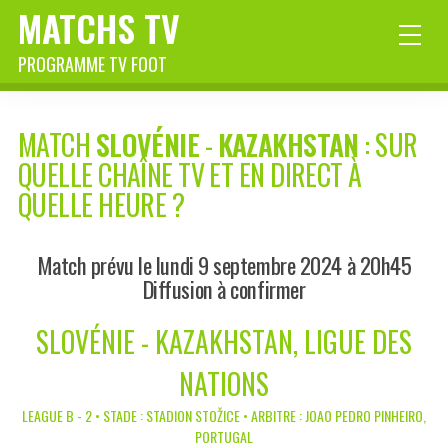
MATCHS TV
PROGRAMME TV FOOT
MATCH
SLOVÉNIE
-
KAZAKHSTAN
: SUR
QUELLE CHAÎNE TV ET EN DIRECT À
QUELLE HEURE ?
Match prévu le lundi 9 septembre 2024 à 20h45
Diffusion à confirmer
SLOVÉNIE - KAZAKHSTAN, LIGUE DES
NATIONS
LEAGUE B - 2 • STADE : STADION STOŽICE • ARBITRE : JOAO PEDRO PINHEIRO,
PORTUGAL