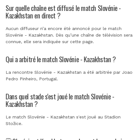
Sur quelle chaîne est diffusé le match Slovénie -
Kazakhstan en direct ?
Aucun diffuseur n’a encore été annoncé pour le match
Slovénie - Kazakhstan. Dès qu’une chaîne de télévision sera
connue, elle sera indiquée sur cette page.
Qui a arbitré le match Slovénie - Kazakhstan ?
La rencontre Slovénie - Kazakhstan a été arbitrée par
Joao
Pedro Pinheiro, Portugal
.
Dans quel stade s'est joué le match Slovénie -
Kazakhstan ?
Le match Slovénie - Kazakhstan s'est joué au
Stadion
Stožice
.