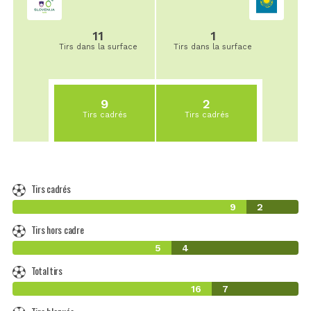
11
1
Tirs dans la surface
Tirs dans la surface
9
2
Tirs cadrés
Tirs cadrés
Tirs cadrés
9
2
Tirs hors cadre
5
4
Total tirs
16
7