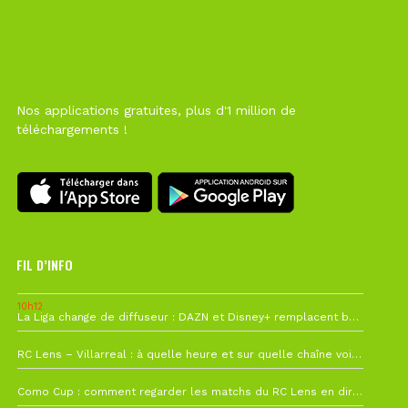
Nos applications gratuites, plus d'1 million de
téléchargements !
FIL D’INFO
10h12
La Liga change de diffuseur : DAZN et Disney+ remplacent beIN Sports !
1 août à 09h19
RC Lens – Villarreal : à quelle heure et sur quelle chaîne voir la finale de la Como Cup ?
27 juillet à 19h57
Como Cup : comment regarder les matchs du RC Lens en direct ?