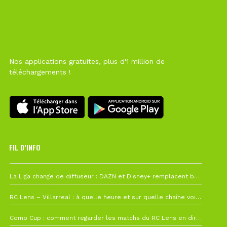
Nos applications gratuites, plus d'1 million de
téléchargements !
FIL D’INFO
6 août à 10h12
La Liga change de diffuseur : DAZN et Disney+ remplacent beIN Sports !
1 août à 09h19
RC Lens – Villarreal : à quelle heure et sur quelle chaîne voir la finale de la Como Cup ?
27 juillet à 19h57
Como Cup : comment regarder les matchs du RC Lens en direct ?