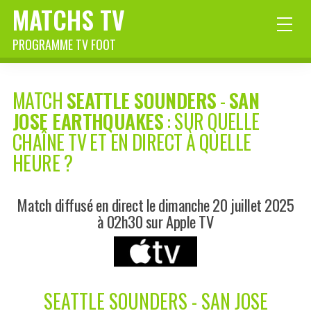
MATCHS TV
PROGRAMME TV FOOT
MATCH
SEATTLE SOUNDERS
-
SAN
JOSE EARTHQUAKES
: SUR QUELLE
CHAÎNE TV ET EN DIRECT À QUELLE
HEURE ?
Match diffusé en direct le dimanche 20 juillet 2025
à 02h30 sur Apple TV
SEATTLE SOUNDERS - SAN JOSE