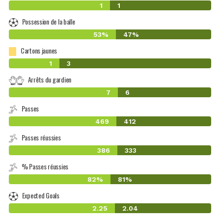
1
1
Possession de la balle
53%
47%
Cartons jaunes
1
3
Arrêts du gardien
7
6
Passes
469
412
Passes réussies
386
333
% Passes réussies
82%
81%
Expected Goals
2.25
2.04