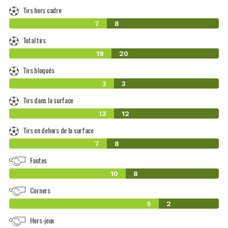
Tirs hors cadre
7
8
Total tirs
19
20
Tirs bloqués
3
3
Tirs dans la surface
12
12
Tirs en dehors de la surface
7
8
Fautes
10
8
Corners
5
2
Hors-jeux