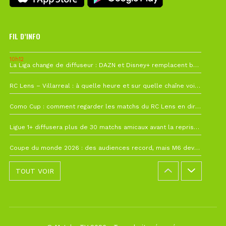
FIL D’INFO
10h12
La Liga change de diffuseur : DAZN et Disney+ remplacent beIN Sports !
1 août à 09h19
RC Lens – Villarreal : à quelle heure et sur quelle chaîne voir la finale de la Como Cup ?
27 juillet à 19h57
Como Cup : comment regarder les matchs du RC Lens en direct ?
22 juillet à 19h16
Ligue 1+ diffusera plus de 30 matchs amicaux avant la reprise de la Ligue 1
22 juillet à 15h22
Coupe du monde 2026 : des audiences record, mais M6 devrait perdre très gros !
TOUT VOIR