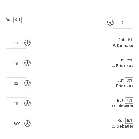
But
0:1
2'
But
1:1
10'
V. Demaku
But
2:1
19'
L. Fridrikas
But
3:1
32'
L. Fridrikas
But
4:1
49'
O. Diawara
But
5:1
89'
C. Gebauer