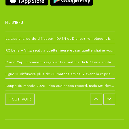
FIL D’INFO
6 août à 10h12
La Liga change de diffuseur : DAZN et Disney+ remplacent beIN Sports !
1 août à 09h19
RC Lens – Villarreal : à quelle heure et sur quelle chaîne voir la finale de la Como Cup ?
27 juillet à 19h57
Como Cup : comment regarder les matchs du RC Lens en direct ?
22 juillet à 19h16
Ligue 1+ diffusera plus de 30 matchs amicaux avant la reprise de la Ligue 1
22 juillet à 15h22
Coupe du monde 2026 : des audiences record, mais M6 devrait perdre très gros !
TOUT VOIR