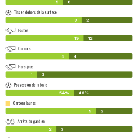
5
6
Tirs en dehors de la surface
3
2
Fautes
19
12
Corners
4
4
Hors-jeux
1
3
Possession de la balle
54%
46%
Cartons jaunes
5
2
Arrêts du gardien
2
3