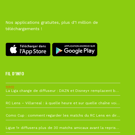
Nos applications gratuites, plus d'1 million de
téléchargements !
FIL D’INFO
10h12
La Liga change de diffuseur : DAZN et Disney+ remplacent beIN Sports !
1 août à 09h19
RC Lens – Villarreal : à quelle heure et sur quelle chaîne voir la finale de la Como Cup ?
27 juillet à 19h57
Como Cup : comment regarder les matchs du RC Lens en direct ?
22 juillet à 19h16
Ligue 1+ diffusera plus de 30 matchs amicaux avant la reprise de la Ligue 1