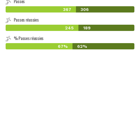
Passes
367
306
Passes réussies
245
189
% Passes réussies
67%
62%