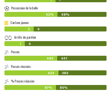
Possession de la balle
52%
48%
Cartons jaunes
2
5
Arrêts du gardien
1
4
Passes
485
451
Passes réussies
423
382
% Passes réussies
87%
85%