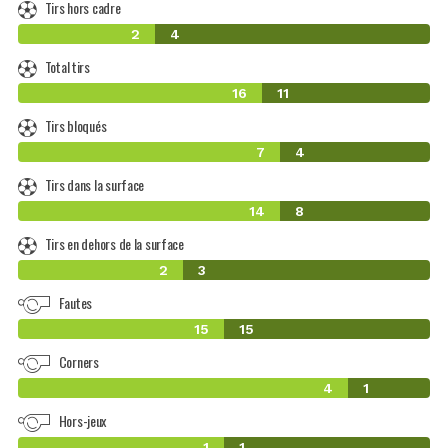
Tirs hors cadre
2
4
Total tirs
16
11
Tirs bloqués
7
4
Tirs dans la surface
14
8
Tirs en dehors de la surface
2
3
Fautes
15
15
Corners
4
1
Hors-jeux
1
1