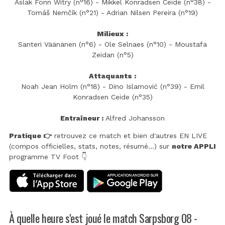
Aslak Fonn Witry (n°16) - Mikkel Konradsen Ceide (n°38) -
Tomáš Nemčík (n°21) - Adrian Nilsen Pereira (n°19)
Milieux :
Santeri Väänänen (n°6) - Ole Selnaes (n°10) - Moustafa
Zeidan (n°5)
Attaquants :
Noah Jean Holm (n°18) - Dino Islamović (n°39) - Emil
Konradsen Ceide (n°35)
Entraîneur :
Alfred Johansson
Pratique 👉
retrouvez ce match et bien d'autres EN LIVE
(compos officielles, stats, notes, résumé...) sur
notre APPLI
programme TV Foot 👇
À quelle heure s'est joué le match Sarpsborg 08 -