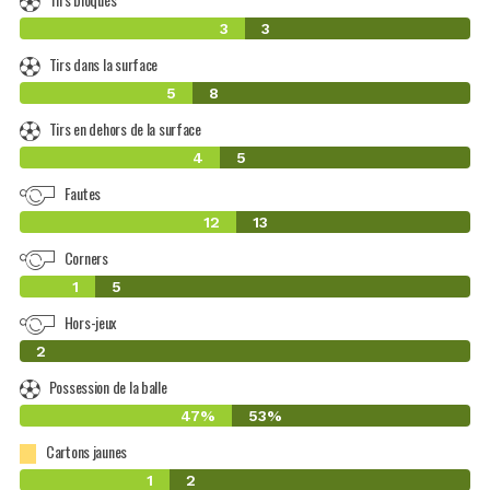
3
3
Tirs dans la surface
5
8
Tirs en dehors de la surface
4
5
Fautes
12
13
Corners
1
5
Hors-jeux
0
2
Possession de la balle
47%
53%
Cartons jaunes
1
2