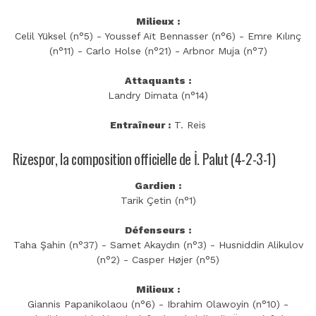
Milieux :
Celil Yüksel (n°5) - Youssef Aït Bennasser (n°6) - Emre Kılınç
(n°11) - Carlo Holse (n°21) - Arbnor Muja (n°7)
Attaquants :
Landry Dimata (n°14)
Entraîneur :
T. Reis
Rizespor, la composition officielle de İ. Palut (4-2-3-1)
Gardien :
Tarik Çetin (n°1)
Défenseurs :
Taha Şahin (n°37) - Samet Akaydın (n°3) - Husniddin Alikulov
(n°2) - Casper Højer (n°5)
Milieux :
Giannis Papanikolaou (n°6) - Ibrahim Olawoyin (n°10) -