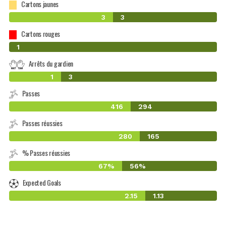
Cartons jaunes
3
3
Cartons rouges
0
1
Arrêts du gardien
1
3
Passes
416
294
Passes réussies
280
165
% Passes réussies
67%
56%
Expected Goals
2.15
1.13
-1