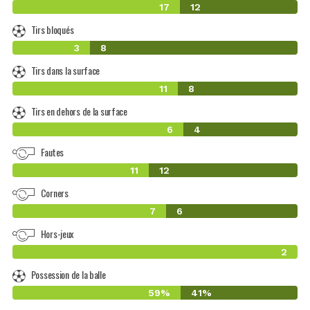
17
12
Tirs bloqués
3
8
Tirs dans la surface
11
8
Tirs en dehors de la surface
6
4
Fautes
11
12
Corners
7
6
Hors-jeux
2
Possession de la balle
59%
41%