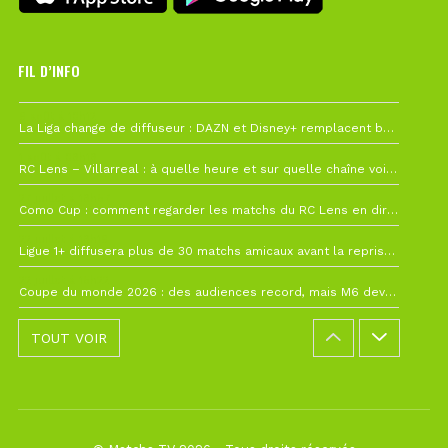
FIL D’INFO
6 août à 10h12
La Liga change de diffuseur : DAZN et Disney+ remplacent beIN Sports !
1 août à 09h19
RC Lens – Villarreal : à quelle heure et sur quelle chaîne voir la finale de la Como Cup ?
27 juillet à 19h57
Como Cup : comment regarder les matchs du RC Lens en direct ?
22 juillet à 19h16
Ligue 1+ diffusera plus de 30 matchs amicaux avant la reprise de la Ligue 1
22 juillet à 15h22
Coupe du monde 2026 : des audiences record, mais M6 devrait perdre très gros !
TOUT VOIR