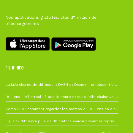
Nos applications gratuites, plus d'1 million de
téléchargements !
FIL D’INFO
6 août à 10h12
La Liga change de diffuseur : DAZN et Disney+ remplacent beIN Sports !
1 août à 09h19
RC Lens – Villarreal : à quelle heure et sur quelle chaîne voir la finale de la Como Cup ?
27 juillet à 19h57
Como Cup : comment regarder les matchs du RC Lens en direct ?
22 juillet à 19h16
Ligue 1+ diffusera plus de 30 matchs amicaux avant la reprise de la Ligue 1
22 juillet à 15h22