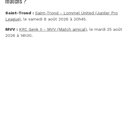
matchs ?
Saint-Trond :
Saint-Trond - Lommel United (Jupiler Pro
League)
, le samedi 8 août 2026 à 20h45.
MVV :
KRC Genk II - MVV (Match amical)
, le mardi 25 août
2026 à 14h30.