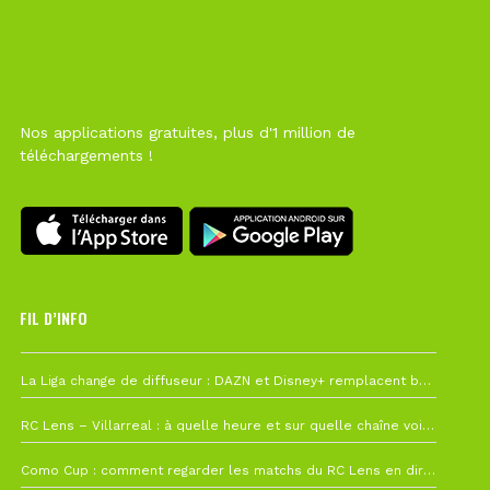
Nos applications gratuites, plus d'1 million de
téléchargements !
FIL D’INFO
6 août à 10h12
La Liga change de diffuseur : DAZN et Disney+ remplacent beIN Sports !
1 août à 09h19
RC Lens – Villarreal : à quelle heure et sur quelle chaîne voir la finale de la Como Cup ?
27 juillet à 19h57
Como Cup : comment regarder les matchs du RC Lens en direct ?