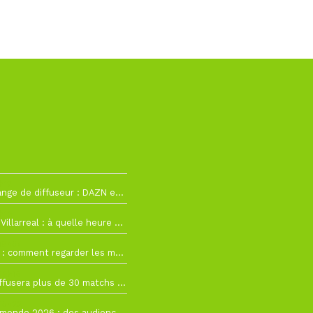
h12
La Liga change de diffuseur : DAZN et Disney+ remplacent beIN Sports !
h19
RC Lens – Villarreal : à quelle heure et sur quelle chaîne voir la finale de la Como Cup ?
 19h57
Como Cup : comment regarder les matchs du RC Lens en direct ?
 19h16
Ligue 1+ diffusera plus de 30 matchs amicaux avant la reprise de la Ligue 1
 15h22
Coupe du monde 2026 : des audiences record, mais M6 devrait perdre très gros !