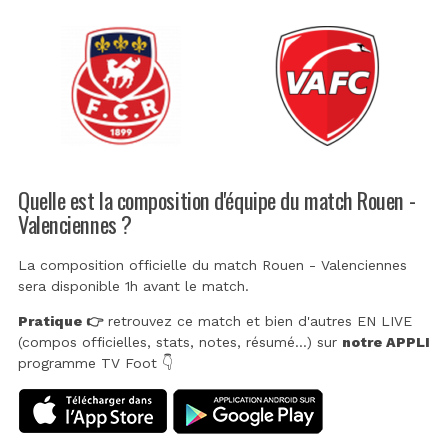
Quelle est la composition d'équipe du match Rouen -
Valenciennes ?
La composition officielle du match Rouen - Valenciennes
sera disponible 1h avant le match.
Pratique 👉
retrouvez ce match et bien d'autres EN LIVE
(compos officielles, stats, notes, résumé...) sur
notre APPLI
programme TV Foot 👇