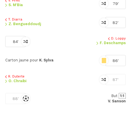
V. Pirès
79'
S. M'Bia
T. Diarra
82'
Z. Bengueddoudj
D. Loppy
84'
F. Deschamps
Carton jaune pour
K. Sylva
86'
R. Duterte
87'
O. Chraibi
But
1:1
88'
V. Sanson