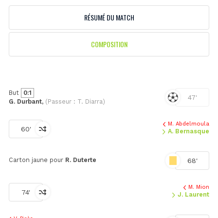
RÉSUMÉ DU MATCH
COMPOSITION
But
0:1
47'
G. Durbant,
(Passeur : T. Diarra)
M. Abdelmoula
60'
A. Bernasque
Carton jaune pour
R. Duterte
68'
M. Mion
74'
J. Laurent