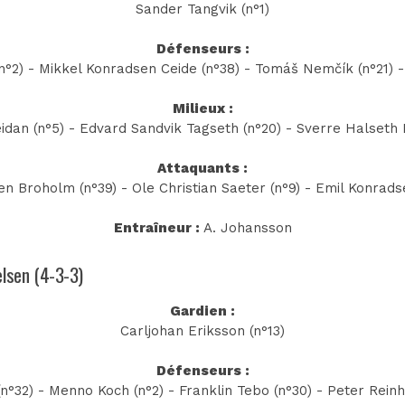
Sander Tangvik (n°1)
Défenseurs :
n°2) - Mikkel Konradsen Ceide (n°38) - Tomáš Nemčík (n°21) -
Milieux :
idan (n°5) - Edvard Sandvik Tagseth (n°20) - Sverre Halseth 
Attaquants :
en Broholm (n°39) - Ole Christian Saeter (n°9) - Emil Konrads
Entraîneur :
A. Johansson
elsen (4-3-3)
Gardien :
Carljohan Eriksson (n°13)
Défenseurs :
(n°32) - Menno Koch (n°2) - Franklin Tebo (n°30) - Peter Rein