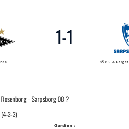
1
-
1
unde
86'
J. Berget
ch Rosenborg - Sarpsborg 08 ?
n (4-3-3)
Gardien :