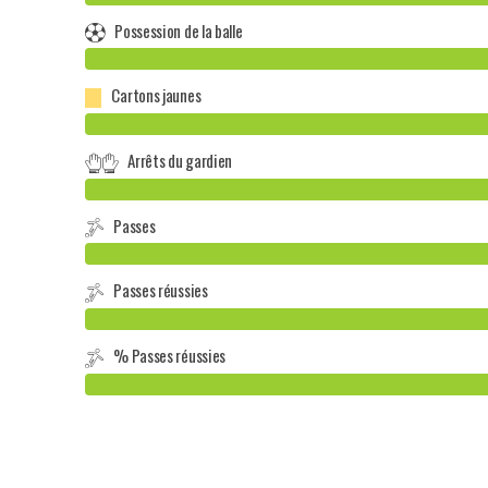
Possession de la balle
Cartons jaunes
Arrêts du gardien
Passes
Passes réussies
% Passes réussies