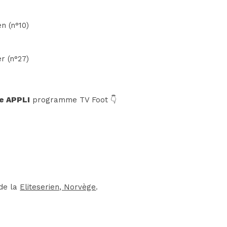
n (n°10)
r (n°27)
e APPLI
programme TV Foot 👇
 de la
Eliteserien, Norvège
.