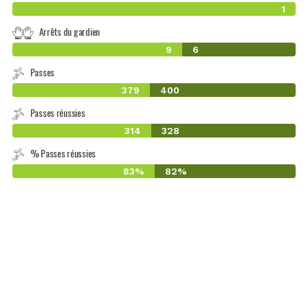
1
Arrêts du gardien
9
6
Passes
379
400
Passes réussies
314
328
% Passes réussies
83%
82%