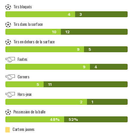
Tirs bloqués
4
3
Tirs dans la surface
10
12
Tirs en dehors de la surface
9
5
Fautes
9
4
Corners
5
11
Hors-jeux
2
1
Possession de la balle
48%
52%
Cartons jaunes