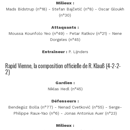
Milieux :
Mads Bidstrup (n°18) - Stefan Bajčetić (n°8) - Oscar Gloukh
(n°30)
Attaquants :
Moussa Kounfolo Yeo (n°49) - Petar Ratkov (n°21) - Nene
Dorgeles (n°45)
Entraîneur :
P. Lijnders
Rapid Vienne, la composition officielle de R. Klauß (4-2-2-
2)
Gardien :
Niklas Hedl (n°45)
Défenseurs :
Bendegúz Bolla (n°77) - Nenad Cvetković (n°55) - Serge-
Philippe Raux-Yao (n°6) - Jonas Antonius Auer (n°23)
Milieux :