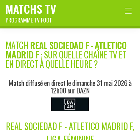
MATCHS TV
PROGRAMME TV FOOT
MATCH
REAL SOCIEDAD F
-
ATLETICO
MADRID F
: SUR QUELLE CHAÎNE TV ET
EN DIRECT À QUELLE HEURE ?
Match diffusé en direct le dimanche 31 mai 2026 à
12h00 sur DAZN
REAL SOCIEDAD F - ATLETICO MADRID F,
LIGA FÉMININE