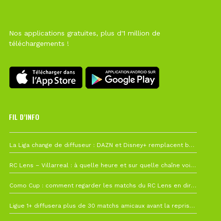
Nos applications gratuites, plus d'1 million de
téléchargements !
FIL D’INFO
Hier à 10h12
La Liga change de diffuseur : DAZN et Disney+ remplacent beIN Sports !
1 août à 09h19
RC Lens – Villarreal : à quelle heure et sur quelle chaîne voir la finale de la Como Cup ?
27 juillet à 19h57
Como Cup : comment regarder les matchs du RC Lens en direct ?
22 juillet à 19h16
Ligue 1+ diffusera plus de 30 matchs amicaux avant la reprise de la Ligue 1
22 juillet à 15h22