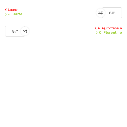
Luany
86'
J. Bartel
A. Agirrezabala
87'
C. Florentino