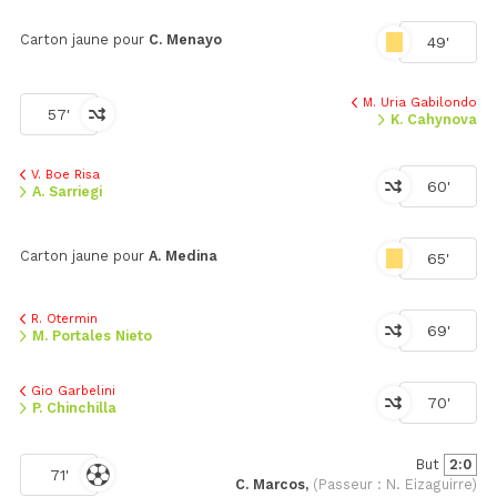
Carton jaune pour
C. Menayo
49'
M. Uria Gabilondo
57'
K. Cahynova
V. Boe Risa
60'
A. Sarriegi
Carton jaune pour
A. Medina
65'
R. Otermin
69'
M. Portales Nieto
Gio Garbelini
70'
P. Chinchilla
But
2:0
71'
C. Marcos,
(Passeur : N. Eizaguirre)