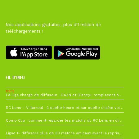
Nos applications gratuites, plus d'1 million de
téléchargements !
FIL D’INFO
10h12
La Liga change de diffuseur : DAZN et Disney+ remplacent beIN Sports !
1 août à 09h19
RC Lens – Villarreal : à quelle heure et sur quelle chaîne voir la finale de la Como Cup ?
27 juillet à 19h57
Como Cup : comment regarder les matchs du RC Lens en direct ?
22 juillet à 19h16
Ligue 1+ diffusera plus de 30 matchs amicaux avant la reprise de la Ligue 1