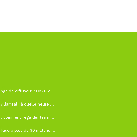
h12
La Liga change de diffuseur : DAZN et Disney+ remplacent beIN Sports !
h19
RC Lens – Villarreal : à quelle heure et sur quelle chaîne voir la finale de la Como Cup ?
 19h57
Como Cup : comment regarder les matchs du RC Lens en direct ?
 19h16
Ligue 1+ diffusera plus de 30 matchs amicaux avant la reprise de la Ligue 1