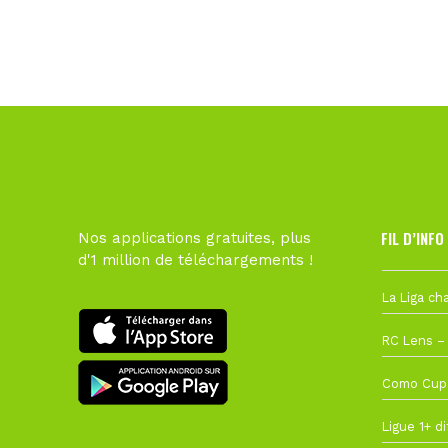
FIL D’INFO
Nos applications gratuites, plus
d'1 million de téléchargements !
6 août à 10
1 août à 09
27 juillet à
22 juillet à