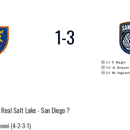
1
-
3
43'
F. Negri
89'
A. Dreyer
84'
M. Ingvar
h Real Salt Lake - San Diego ?
roeni (4-2-3-1)