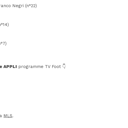
ranco Negri (n°22)
n°14)
n°7)
e APPLI
programme TV Foot 👇
la
MLS
.