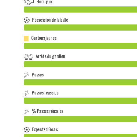
Hors-jeux
Possession de la balle
Cartons jaunes
Arrêts du gardien
Passes
Passes réussies
% Passes réussies
Expected Goals