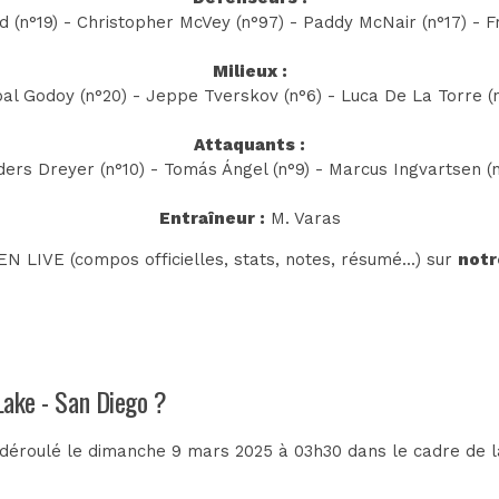
 (n°19) - Christopher McVey (n°97) - Paddy McNair (n°17) - F
Milieux :
al Godoy (n°20) - Jeppe Tverskov (n°6) - Luca De La Torre (
Attaquants :
ers Dreyer (n°10) - Tomás Ángel (n°9) - Marcus Ingvartsen (
Entraîneur :
M. Varas
N LIVE (compos officielles, stats, notes, résumé...) sur
notr
 Lake - San Diego ?
 déroulé le dimanche 9 mars 2025 à 03h30 dans le cadre de 