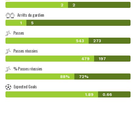
2
2
Arrêts du gardien
1
5
Passes
543
273
Passes réussies
479
197
% Passes réussies
88%
72%
Expected Goals
1.89
0.66