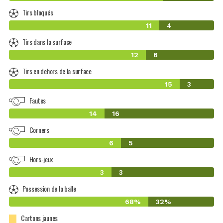
Tirs bloqués
11
4
Tirs dans la surface
12
6
Tirs en dehors de la surface
15
3
Fautes
14
16
Corners
6
5
Hors-jeux
3
3
Possession de la balle
68%
32%
Cartons jaunes