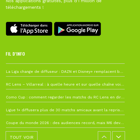
Nos applications gratuites, plus d'1 million de
téléchargements !
FIL D’INFO
Hier à 10h12
La Liga change de diffuseur : DAZN et Disney+ remplacent beIN Sports !
1 août à 09h19
RC Lens – Villarreal : à quelle heure et sur quelle chaîne voir la finale de la Como Cup ?
27 juillet à 19h57
Como Cup : comment regarder les matchs du RC Lens en direct ?
22 juillet à 19h16
Ligue 1+ diffusera plus de 30 matchs amicaux avant la reprise de la Ligue 1
22 juillet à 15h22
Coupe du monde 2026 : des audiences record, mais M6 devrait perdre très gros !
TOUT VOIR