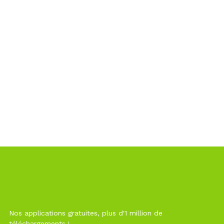
Nos applications gratuites, plus d'1 million de
téléchargements !