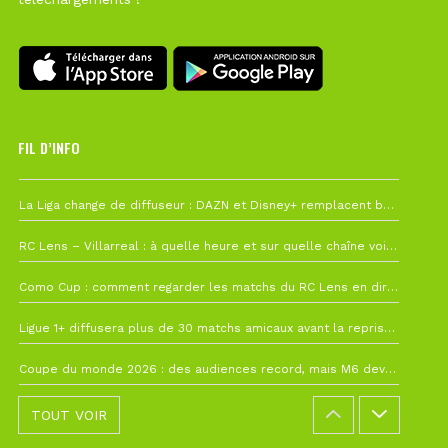
FIL D’INFO
6 août à 10h12
La Liga change de diffuseur : DAZN et Disney+ remplacent beIN Sports !
1 août à 09h19
RC Lens – Villarreal : à quelle heure et sur quelle chaîne voir la finale de la Como Cup ?
27 juillet à 19h57
Como Cup : comment regarder les matchs du RC Lens en direct ?
22 juillet à 19h16
Ligue 1+ diffusera plus de 30 matchs amicaux avant la reprise de la Ligue 1
22 juillet à 15h22
Coupe du monde 2026 : des audiences record, mais M6 devrait perdre très gros !
TOUT VOIR