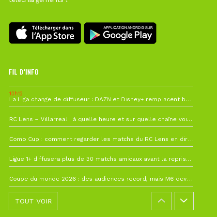
FIL D’INFO
10h12
La Liga change de diffuseur : DAZN et Disney+ remplacent beIN Sports !
1 août à 09h19
RC Lens – Villarreal : à quelle heure et sur quelle chaîne voir la finale de la Como Cup ?
27 juillet à 19h57
Como Cup : comment regarder les matchs du RC Lens en direct ?
22 juillet à 19h16
Ligue 1+ diffusera plus de 30 matchs amicaux avant la reprise de la Ligue 1
22 juillet à 15h22
Coupe du monde 2026 : des audiences record, mais M6 devrait perdre très gros !
TOUT VOIR