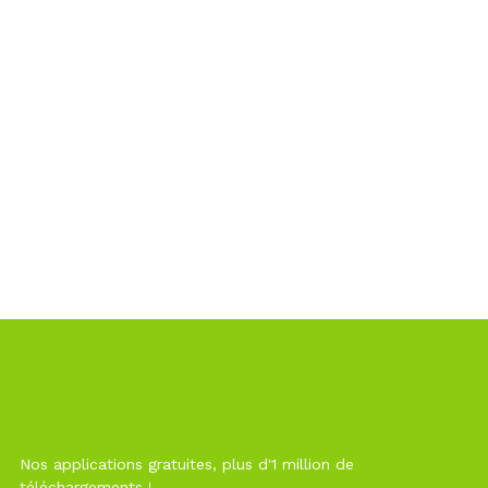
Nos applications gratuites, plus d'1 million de
téléchargements !