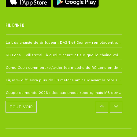
FIL D’INFO
Hier à 10h12
La Liga change de diffuseur : DAZN et Disney+ remplacent beIN Sports !
1 août à 09h19
RC Lens – Villarreal : à quelle heure et sur quelle chaîne voir la finale de la Como Cup ?
27 juillet à 19h57
Como Cup : comment regarder les matchs du RC Lens en direct ?
22 juillet à 19h16
Ligue 1+ diffusera plus de 30 matchs amicaux avant la reprise de la Ligue 1
22 juillet à 15h22
Coupe du monde 2026 : des audiences record, mais M6 devrait perdre très gros !
TOUT VOIR