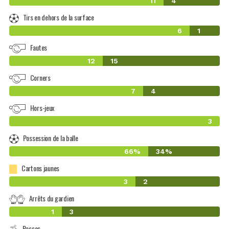
11
4
Tirs en dehors de la surface
6
1
Fautes
12
15
Corners
7
4
Hors-jeux
3
Possession de la balle
66%
34%
Cartons jaunes
3
2
Arrêts du gardien
1
3
Passes