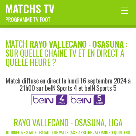
MATCHS TV
PROGRAMME TV FOOT
MATCH
RAYO VALLECANO
-
OSASUNA
:
SUR QUELLE CHAÎNE TV ET EN DIRECT À
QUELLE HEURE ?
Match diffusé en direct le lundi 16 septembre 2024 à
21h00 sur beIN Sports 4 et beIN Sports 5
RAYO VALLECANO - OSASUNA, LIGA
JOURNÉE 5 • STADE : ESTADIO DE VALLECAS • ARBITRE : ALEJANDRO QUINTERO