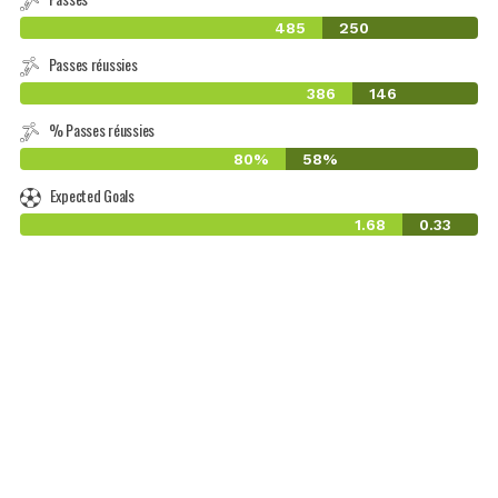
485
250
Passes réussies
386
146
% Passes réussies
80%
58%
Expected Goals
1.68
0.33
-1